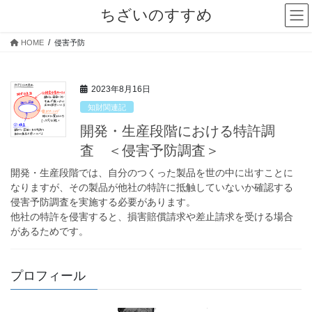
コ
ナ
ちざいのすすめ
ン
ビ
テ
ゲ
HOME
侵害予防
ン
ー
ツ
シ
へ
ョ
2023年8月16日
ス
ン
キ
に
知財関連記
ッ
移
開発・生産段階における特許調
プ
動
査 ＜侵害予防調査＞
開発・生産段階では、自分のつくった製品を世の中に出すことに
なりますが、その製品が他社の特許に抵触していないか確認する
侵害予防調査を実施する必要があります。
他社の特許を侵害すると、損害賠償請求や差止請求を受ける場合
があるためです。
プロフィール