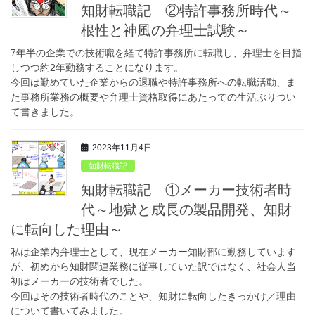
知財転職記 ②特許事務所時代～
根性と神風の弁理士試験～
7年半の企業での技術職を経て特許事務所に転職し、弁理士を目指
しつつ約2年勤務することになります。
今回は勤めていた企業からの退職や特許事務所への転職活動、ま
た事務所業務の概要や弁理士資格取得にあたっての生活ぶりつい
て書きました。
2023年11月4日
知財転職記
知財転職記 ①メーカー技術者時
代～地獄と成長の製品開発、知財
に転向した理由～
私は企業内弁理士として、現在メーカー知財部に勤務しています
が、初めから知財関連業務に従事していた訳ではなく、社会人当
初はメーカーの技術者でした。
今回はその技術者時代のことや、知財に転向したきっかけ／理由
について書いてみました。