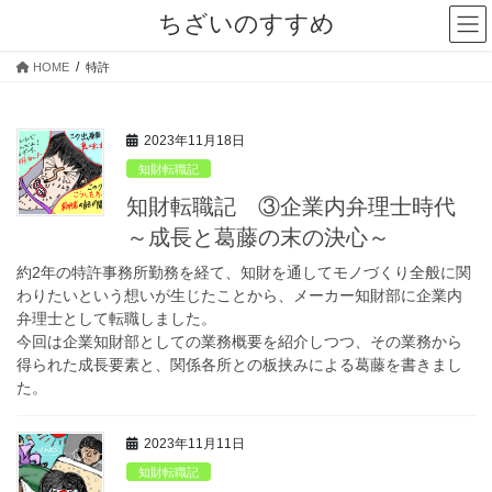
コ
ナ
ちざいのすすめ
ン
ビ
テ
ゲ
HOME
特許
ン
ー
ツ
シ
へ
ョ
2023年11月18日
ス
ン
キ
に
知財転職記
ッ
移
知財転職記 ③企業内弁理士時代
プ
動
～成長と葛藤の末の決心～
約2年の特許事務所勤務を経て、知財を通してモノづくり全般に関
わりたいという想いが生じたことから、メーカー知財部に企業内
弁理士として転職しました。
今回は企業知財部としての業務概要を紹介しつつ、その業務から
得られた成長要素と、関係各所との板挟みによる葛藤を書きまし
た。
2023年11月11日
知財転職記