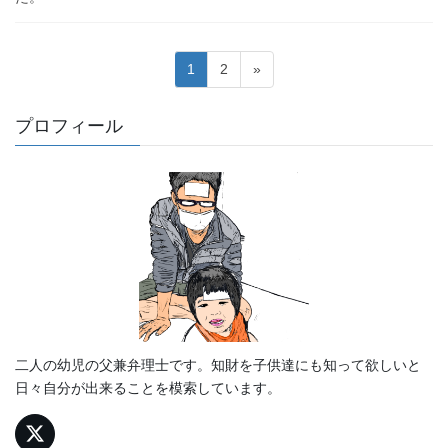
投
固
固
1
2
»
稿
定
定
ペ
ペ
の
プロフィール
ー
ー
ペ
ジ
ジ
ー
ジ
送
り
二人の幼児の父兼弁理士です。知財を子供達にも知って欲しいと
日々自分が出来ることを模索しています。