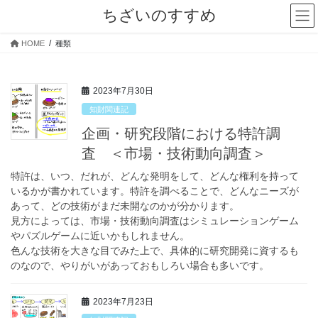
コ
ナ
ちざいのすすめ
ン
ビ
テ
ゲ
HOME
種類
ン
ー
ツ
シ
へ
ョ
2023年7月30日
ス
ン
キ
に
知財関連記
ッ
移
企画・研究段階における特許調
プ
動
査 ＜市場・技術動向調査＞
特許は、いつ、だれが、どんな発明をして、どんな権利を持って
いるかが書かれています。特許を調べることで、どんなニーズが
あって、どの技術がまだ未開なのかが分かります。
見方によっては、市場・技術動向調査はシミュレーションゲーム
やパズルゲームに近いかもしれません。
色んな技術を大きな目でみた上で、具体的に研究開発に資するも
のなので、やりがいがあっておもしろい場合も多いです。
2023年7月23日