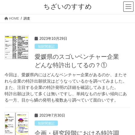
コ
ナ
ちざいのすすめ
ン
ビ
テ
ゲ
HOME
調査
ン
ー
ツ
シ
へ
ョ
2023年10月29日
ス
ン
キ
に
知財関連記
ッ
移
愛媛県のスゴいベンチャー企業
プ
動
どんな特許出してるの？①
今回は、愛媛県内にはどんなベンチャー企業があるのか、またそ
れら企業の特許出願状況はどうなっているかを調べてみました。
また、注目する企業の特許発明の詳細を確認してみました。
特許出願は決して多くは無いですし、単純なものが多い傾向にあ
る一方、目から鱗の発明も複数あり調べていて面白いです。
2023年7月30日
知財関連記
企画・研究段階における特許調